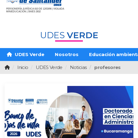
PERSONERÍA JURÍDICA 810 DE 12/03/96 | VIGILADA
MINIEDUCACIÓN | SNIES 2832
UDES
VERDE
UDES Verde
Nosotros
Educación ambient
Inicio
UDES Verde
Noticias
profesores