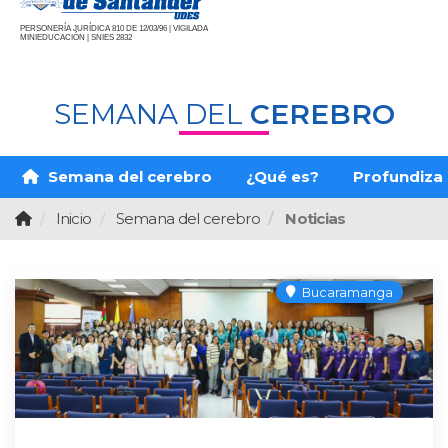
PERSONERÍA JURÍDICA 810 DE 12/03/96 | VIGILADA
MINIEDUCACIÓN | SNIES 2832
SEMANA DEL
CEREBRO
Semana del cerebro
¿Qué es?
Profundiza
Inicio
Semana del cerebro
Noticias
Bucaramanga