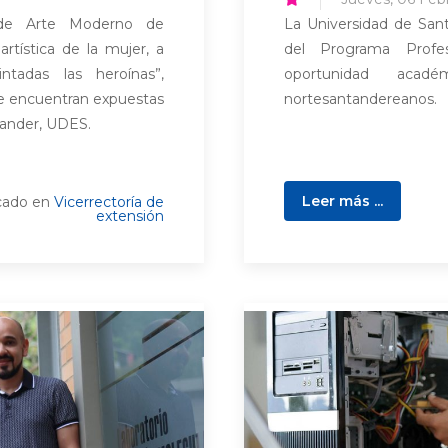
de Arte Moderno de
La Universidad de Sant
tística de la mujer, a
del Programa Profe
ntadas las heroínas”,
oportunidad acad
se encuentran expuestas
nortesantandereanos.
tander, UDES.
Leer más ...
cado en
Vicerrectoría de
extensión