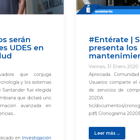
os serán
#Entérate | S
tes UDES en
presenta los
lud
mantenimien
Viernes, 31 Enero 2020
vadora que conjuga
Apreciada Comunidad 
ecnología y los sistemas
Usuarios comparte el
de Santander fue elegida
de servicios de cómp
ombiana que dictará uno
2020A (/m
ormación avanzada en
tic/documentos/crono
ncias...
pdf) Cronograma 2020B.
Leer más ...
licado en
Investigación