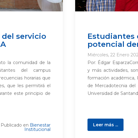
del servicio
Estudiantes 
0A
potencial de
Miércoles, 22 Enero 20
nto la comunidad de la
Por: Édgar EsparzaCorre
itantes del campus
y más actividades, so
ecuencias horarias que
formación académica, l
es, que les permitirá el
de Mercadotecnia del 
rante este principio de
Universidad de Santan
Leer más ...
Publicado en
Bienestar
Institucional