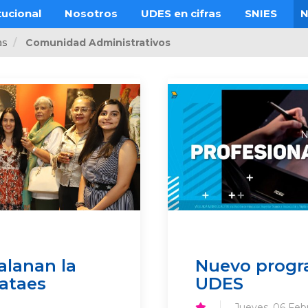
tucional
Nosotros
UDES en cifras
SNIES
N
as
Comunidad Administrativos
alanan la
Nuevo progra
gataes
UDES
Jueves, 06 Feb