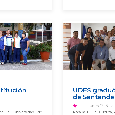
stitución
UDES graduó
de Santande
Lunes, 25 Novi
de la Universidad de
Para la UDES Cúcuta, 