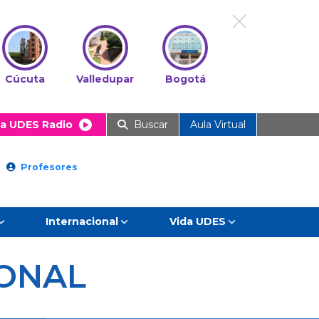
Cúcuta
Valledupar
Bogotá
a UDES Radio
Buscar
Aula Virtual
Profesores
Internacional
Vida UDES
IONAL