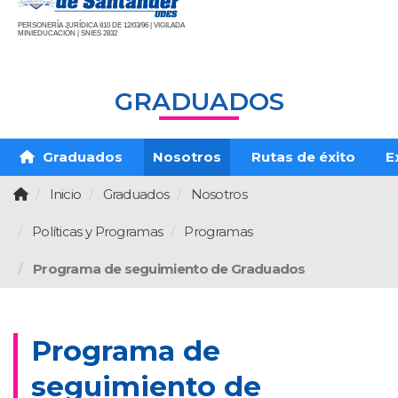
PERSONERÍA JURÍDICA 810 DE 12/03/96 | VIGILADA
MINIEDUCACIÓN | SNIES 2832
GRADUADOS
Graduados
Nosotros
Rutas de éxito
E
Inicio
Graduados
Nosotros
Políticas y Programas
Programas
Programa de seguimiento de Graduados
Programa de
seguimiento de