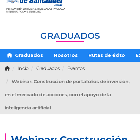
PERSONERÍA JURÍDICA 810 DE 12/03/96 | VIGILADA
MINIEDUCACIÓN | SNIES 2832
GRADUADOS
Graduados
Nosotros
Rutas de éxito
E
Inicio
Graduados
Eventos
Webinar: Construcción de portafolios de inversión,
en el mercado de acciones, con el apoyo de la
inteligencia artificial
Webinar: Construcción