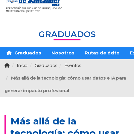
PERSONERÍA JURÍDICA 810 DE 12/03/96 | VIGILADA
MINIEDUCACIÓN | SNIES 2832
GRADUADOS
Graduados
Nosotros
Rutas de éxito
E
Inicio
Graduados
Eventos
Más allá de la tecnología: cómo usar datos e IA para
generar impacto profesional
Más allá de la
tecnología: cómo usar