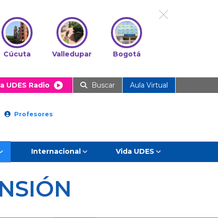
Cúcuta
Valledupar
Bogotá
a UDES Radio
Buscar
Aula Virtual
Profesores
Internacional
Vida UDES
NSIÓN