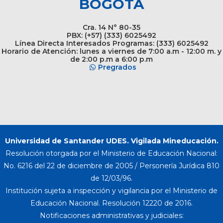
BOGOTÁ
Cra. 14 N° 80-35
PBX: (+57) (333) 6025492
Línea Directa Interesados Programas: (333) 6025492
Horario de Atención: lunes a viernes de 7:00 a.m - 12:00 m. y
de 2:00 p.m a 6:00 p.m
Pregrados
Universidad de Santander UDES. Vigilada Mineducación.
Resolución otorgada por el Ministerio de Educación Nacional:
No. 6216 del 22 de diciembre de 2005 / Personería Jurídica 810
de 12/03/96.
Institución sujeta a inspección y vigilancia por el Ministerio de
Educación Nacional. Resolución 12220 de 2016.
Notificaciones administrativas y judiciales: