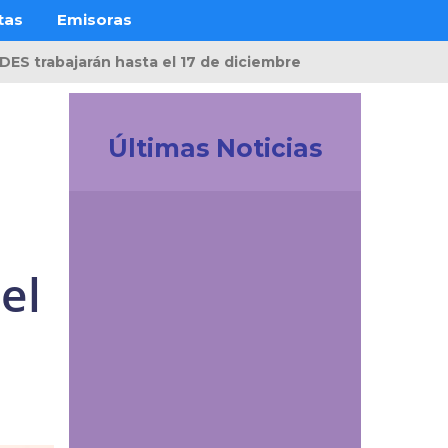
tas
Emisoras
UDES trabajarán hasta el 17 de diciembre
Últimas Noticias
Investigación
Juanita Trejos Suárez,
la investigadora que
encontró en la
el
enseñanza otra forma
de transformar vidas
Comunicaciones
El 'enemigo invisible'
que deja la minería
ilegal en el páramo de