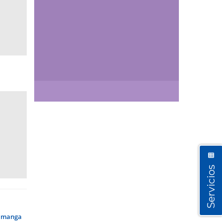
Así vamos
Servicios
amanga