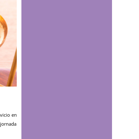
Santurbán: esta es la
reacción química que
contaminaría el agua
durante siglos
Comunicaciones
¿Cómo podría afectar
el fenómeno de El Niño
a Santander? Experto
UDES explica los
posibles impactos
sobre el agua y la
energía
vicio en
Comunicaciones
Programa de
 jornada
Fisioterapia impuso
placas a estudiantes de