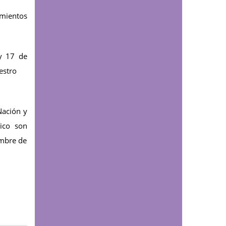
décimo semestre
amientos
Comunicaciones
UDESTEC alcanzó cifra
 y 17 de
récord de estudiantes
estro
en su nueva cohorte de
técnicos laborales
Educación continua
Nación y
Lo que aprendas en la
dico son
UDES ahora podrá
embre de
certificarse con
insignias digitales:
conoce el proceso