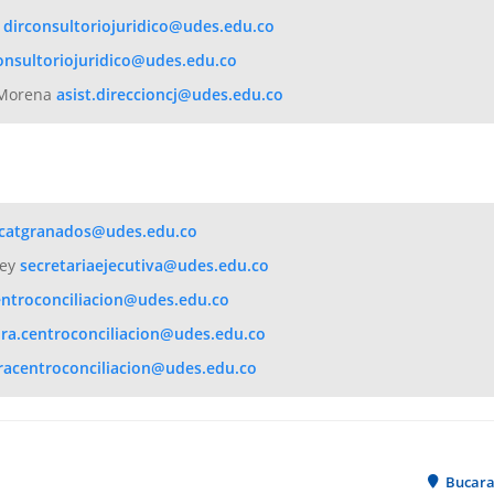
o
s Morena
Rey
Bucar