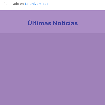
Publicado en
La universidad
Últimas Noticias
Investigación
La UDES impulsa la innovación tecnológica en
Colombia. Participación destacada en la creación
de la Red de Ciencia de Datos e IA de ACOFI
Comunicaciones
El 'enemigo invisible' que deja la minería ilegal en el
páramo de Santurbán: esta es la reacción química
que contaminaría el agua durante siglos
Comunicaciones
¿Cómo podría afectar el fenómeno de El Niño a
Santander? Experto UDES explica los posibles
impactos sobre el agua y la energía