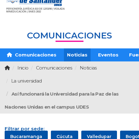
PERSONERÍA JURÍDICA 810 DE 12/03/96 | VIGILADA
MINIEDUCACIÓN | SNIES 2832
COMUNICACIONES
Comunicaciones
Noticias
Eventos
Fue
Inicio
Comunicaciones
Noticias
La universidad
Así funcionará la Universidad para la Paz de las
Naciones Unidas en el campus UDES
Filtrar por sede:
Bucaramanga
Cúcuta
Valledupar
Bogo