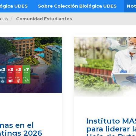
lógica UDES
Sobre Colección Biológica UDES
Not
cias
Comunidad Estudiantes
Instituto MA
nas en el
para liderar
atings 2026