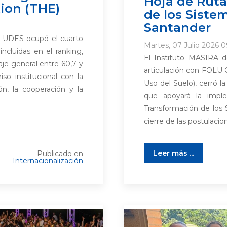
Hoja de Ruta
ion (THE)
de los Siste
Santander
 la UDES ocupó el cuarto
Martes, 07 Julio 2026 0
incluidas en el ranking,
El Instituto MASIRA d
je general entre 60,7 y
articulación con FOLU C
so institucional con la
Uso del Suelo), cerró la
ión, la cooperación y la
que apoyará la impl
Transformación de los 
cierre de las postulacione
Leer más ...
Publicado en
Internacionalización