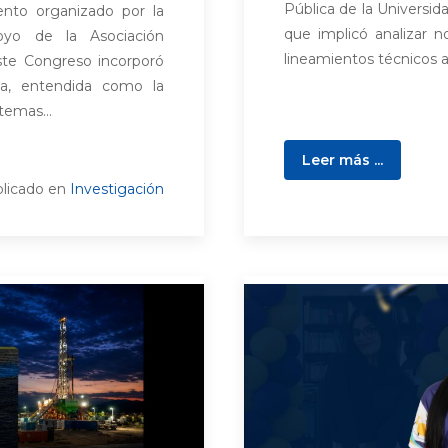
Pública de la Universi
ento organizado por la
que implicó analizar n
yo de la Asociación
lineamientos técnicos al
te Congreso incorporó
ia, entendida como la
temas...
Leer más ...
licado en
Investigación