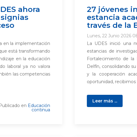
UDES ahora
27 jóvenes i
nsignias
estancia aca
ceso
través de la
Lunes, 22 Junio 2026 0
a en la implementación
La UDES inició una n
l que está transformando
estancias de investigac
endizaje en la educación
Fortalecimiento de la 
o laboral ya no valora
Delfín, consolidando s
ambién las competencias
y la cooperación aca
oportunidad, recibimos a
Leer más ...
Publicado en
Educación
continua