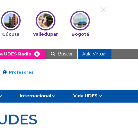
Cúcuta
Valledupar
Bogotá
a UDES Radio
Buscar
Aula Virtual
Profesores
Internacional
Vida UDES
UDES