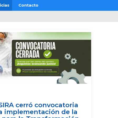
icias
Contacto
SIRA cerró convocatoria
 la implementación de la