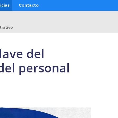
icias
Contacto
trativo
lave del
 del personal