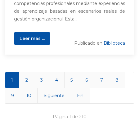
competencias profesionales mediante experiencias
de aprendizaje basadas en escenarios reales de
gestión organizacional. Esta...
Leer más ...
Publicado en
Biblioteca
1
2
3
4
5
6
7
8
9
10
Siguiente
Fin
Página 1 de 210