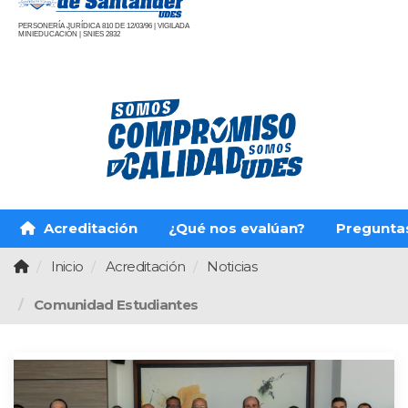
PERSONERÍA JURÍDICA 810 DE 12/03/96 | VIGILADA
MINIEDUCACIÓN | SNIES 2832
Acreditación
¿Qué nos evalúan?
Pregunta
Inicio
Acreditación
Noticias
Comunidad Estudiantes