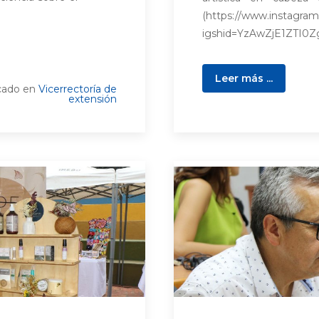
(https://www.instagra
igshid=YzAwZjE1ZTI0Zg
Leer más ...
cado en
Vicerrectoría de
extensión