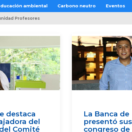
ducación ambiental
Carbono neutro
Eventos
nidad Profesores
se destaca
La Banca de
jadora del
presentó sus 
del Comité
congreso de 