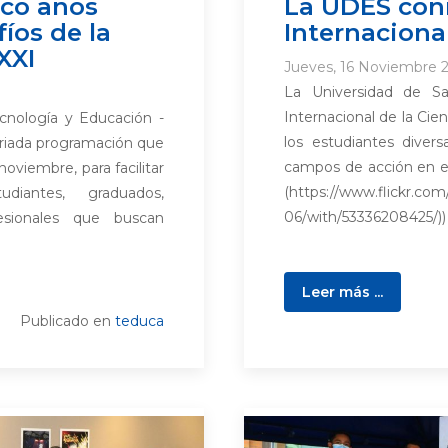
nco años
La UDES con
íos de la
Internacional
XXI
Jueves, 16 Noviembre 2
La Universidad de S
Internacional de la Cie
cnología y Educación -
los estudiantes diver
variada programación que
campos de acción en est
noviembre, para facilitar
(https://www.flickr.c
udiantes, graduados,
06/with/53336208425/)) 
esionales que buscan
Leer más ...
Publicado en
teduca