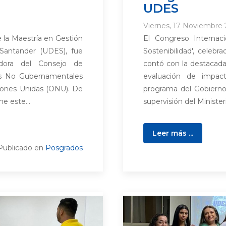
UDES
Viernes, 17 Noviembre 
 la Maestría en Gestión
El Congreso Internac
 Santander (UDES), fue
Sostenibilidad', celeb
dora del Consejo de
contó con la destacada
es No Gubernamentales
evaluación de impac
ciones Unidas (ONU). De
programa del Gobierno
e este...
supervisión del Ministeri
Leer más ...
Publicado en
Posgrados