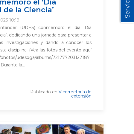
Servicios
memoró el ‘Día
 de la Ciencia’
023 10:19
antander (UDES) conmemoró el día ‘Día
ncia’, dedicando una jornada para presentar a
sas investigaciones y dando a conocer los
a disciplina. (Vea las fotos del evento aquí
om/photos/udesbga/albums/721777203127187
Durante la...
Publicado en
Vicerrectoría de
extensión