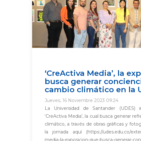
‘CreActiva Media’, la ex
busca generar concienci
cambio climático en la
Jueves, 16 Noviembre 2023 09:24
La Universidad de Santander (UDES) in
‘CreActiva Media’, la cual busca generar ref
climático, a través de obras gráficas y fotog
la jornada aquí (https://udes.edu.co/exten
media-la-exposicion-que-busca-generar-conc