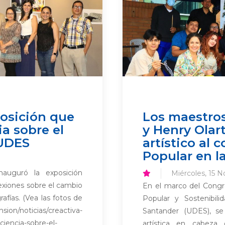
posición que
Los maestro
a sobre el
y Henry Olar
 UDES
artístico al
Popular en l
auguró la exposición
Miércoles, 15 
lexiones sobre el cambio
En el marco del Congr
rafías. (Vea las fotos de
Popular y Sostenibili
sion/noticias/creactiva-
Santander (UDES), se
iencia-sobre-el-
artística en cabeza