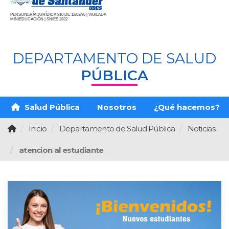
PERSONERÍA JURÍDICA 810 DE 12/03/96 | VIGILADA
MINIEDUCACIÓN | SNIES 2832
DEPARTAMENTO DE SALUD
PÚBLICA
Salud Pública
Nosotros
¿Qué hacemos?
Inicio
Departamento de Salud Pública
Noticias
atencion al estudiante