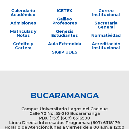
Calendario
ICETEX
Correo
Académico
Institucional
Galileo
Admisiones
Profesores
Secretaría
General
Matrículas y
Génesis
Notas
Estudiantes
Normatividad
Crédito y
Aula Extendida
Acreditación
Cartera
Institucional
SIGIIP UDES
BUCARAMANGA
Campus Universitario Lagos del Cacique
Calle 70 No. 55-210 Bucaramanga
PBX: (+57) (607) 6516500
Línea Directa Interesados Programas: (607) 6318179
Horario de Atención: lunes a viernes de 8:00 a.m. a 12:00