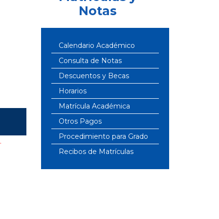
Notas
Calendario Académico
Consulta de Notas
Descuentos y Becas
Horarios
Matrícula Académica
Otros Pagos
Procedimiento para Grado
.
Recibos de Matrículas