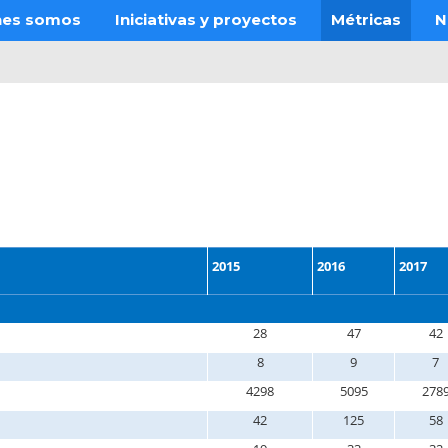
nes somos
Iniciativas y proyectos
Métricas
N
2015
2016
2017
28
47
42
8
9
7
4298
5095
278
42
125
58