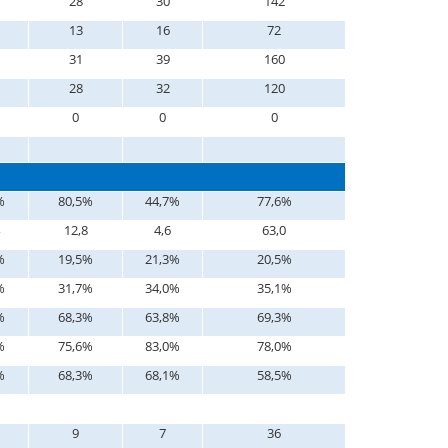
28
30
142
13
16
72
31
39
160
28
32
120
0
0
0
%
80,5%
44,7%
77,6%
12,8
4,6
63,0
%
19,5%
21,3%
20,5%
%
31,7%
34,0%
35,1%
%
68,3%
63,8%
69,3%
%
75,6%
83,0%
78,0%
%
68,3%
68,1%
58,5%
9
7
36