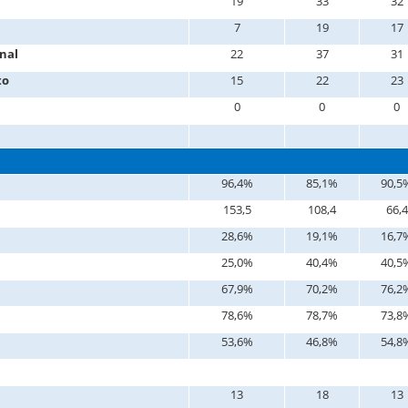
19
33
32
7
19
17
nal
22
37
31
to
15
22
23
0
0
0
96,4%
85,1%
90,5
153,5
108,4
66,4
28,6%
19,1%
16,7
25,0%
40,4%
40,5
67,9%
70,2%
76,2
78,6%
78,7%
73,8
53,6%
46,8%
54,8
13
18
13