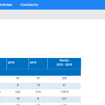
oticias
Contacto
Media
2018
2019
2015 - 2019
41
47
205
8
10
41
9
524
214
12910
18
8
251