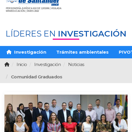
PERSONERÍA JURÍDICA 810 DE 12/03/96 | VIGILADA
MINIEDUCACIÓN | SNIES 2832
LÍDERES EN
INVESTIGACIÓN
Investigación
Trámites ambientales
PIVO
Inicio
Investigación
Noticias
Comunidad Graduados