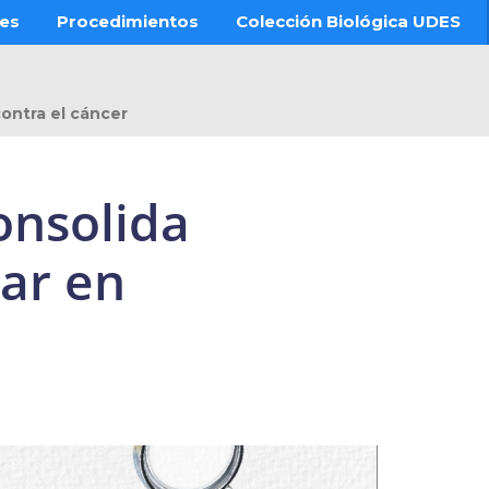
res
Procedimientos
Colección Biológica UDES
contra el cáncer
onsolida
zar en