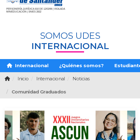
PERSONERÍA JURÍDICA 810 DE 12/03/96 | VIGILADA
MINIEDUCACIÓN | SNIES 2832
SOMOS UDES
INTERNACIONAL
Internacional
¿Quiénes somos?
Estudiante
Inicio
Internacional
Noticias
Comunidad Graduados