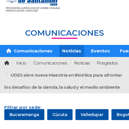
PERSONERÍA JURÍDICA 810 DE 12/03/96 | VIGILADA
MINIEDUCACIÓN | SNIES 2832
COMUNICACIONES
Comunicaciones
Noticias
Eventos
Fue
Inicio
Comunicaciones
Noticias
Posgrados
UDES abre nueva Maestría en Bioética para afrontar
los desafíos de la ciencia, la salud y el medio ambiente
Filtrar por sede:
Bucaramanga
Cúcuta
Valledupar
Bogo