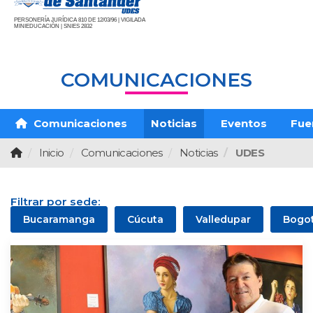
PERSONERÍA JURÍDICA 810 DE 12/03/96 | VIGILADA
MINIEDUCACIÓN | SNIES 2832
COMUNICACIONES
Comunicaciones
Noticias
Eventos
Fue
Inicio
Comunicaciones
Noticias
UDES
Filtrar por sede:
Bucaramanga
Cúcuta
Valledupar
Bogo