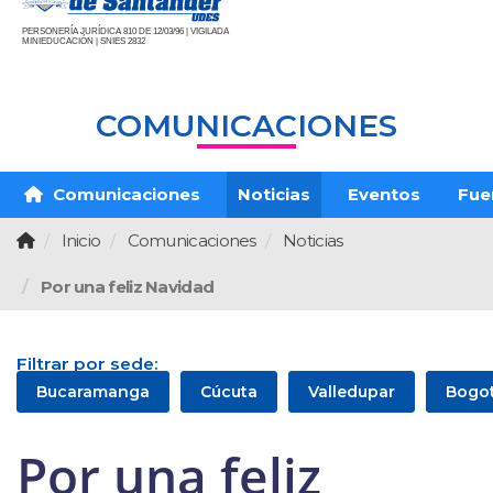
PERSONERÍA JURÍDICA 810 DE 12/03/96 | VIGILADA
MINIEDUCACIÓN | SNIES 2832
COMUNICACIONES
Comunicaciones
Noticias
Eventos
Fue
Inicio
Comunicaciones
Noticias
Por una feliz Navidad
Filtrar por sede:
Bucaramanga
Cúcuta
Valledupar
Bogo
Por una feliz