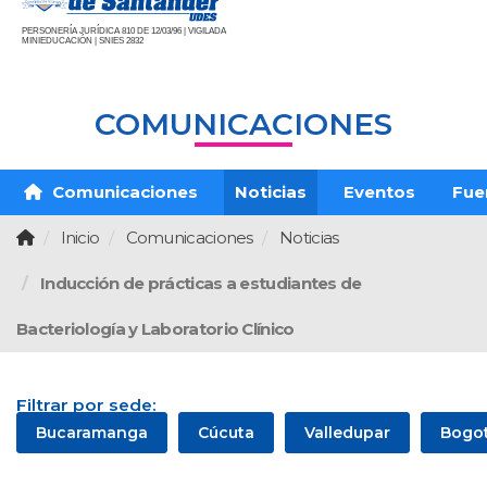
PERSONERÍA JURÍDICA 810 DE 12/03/96 | VIGILADA
MINIEDUCACIÓN | SNIES 2832
COMUNICACIONES
Comunicaciones
Noticias
Eventos
Fue
Inicio
Comunicaciones
Noticias
Inducción de prácticas a estudiantes de
Bacteriología y Laboratorio Clínico
Filtrar por sede:
Bucaramanga
Cúcuta
Valledupar
Bogo