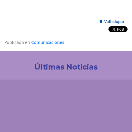
Valledupar
Publicado en
Comunicaciones
Últimas Noticias
Investigación
La UDES impulsa la innovación tecnológica en
Colombia. Participación destacada en la creación
de la Red de Ciencia de Datos e IA de ACOFI
Comunicaciones
El 'enemigo invisible' que deja la minería ilegal en el
páramo de Santurbán: esta es la reacción química