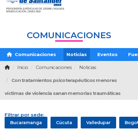
PERSONERÍA JURÍDICA 810 DE 12/03/96 | VIGILADA
MINIEDUCACIÓN | SNIES 2832
COMUNICACIONES
Comunicaciones
Noticias
Eventos
Fue
Inicio
Comunicaciones
Noticias
Con tratamientos psicoterapéuticos menores
víctimas de violencia sanan memorias traumáticas
Filtrar por sede:
Bucaramanga
Cúcuta
Valledupar
Bogo