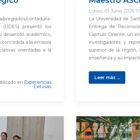
Lunes, 01 Junio 2026 17
a/pregrados/contaduria-
La Universidad de San
r (UDES) presentó los
Entrega de Reconoci
 desarrollo académico,
Capítulo Oriente, un en
ta concedida a la emisora
investigadores y repr
iativas orientadas a la
superior de la región,
enseñanza y su impacto 
Leer más ...
blicado en
Experiencias
Exitosas