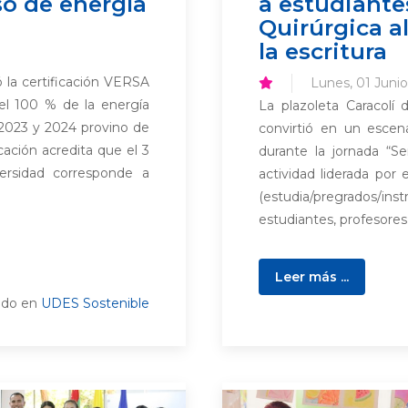
so de energía
a estudiante
Quirúrgica a
la escritura
 la certificación VERSA
Lunes, 01 Junio
el 100 % de la energía
La plazoleta Caracolí
s 2023 y 2024 provino de
convirtió en un escen
cación acredita que el 3
durante la jornada “Se
ersidad corresponde a
actividad liderada por
(estudia/pregrados/i
estudiantes, profesores 
Leer más ...
ado en
UDES Sostenible