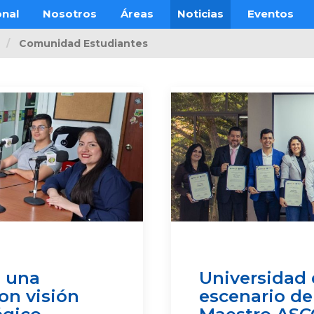
onal
Nosotros
Áreas
Noticias
Eventos
Comunidad Estudiantes
a una
Universidad 
on visión
escenario de 
égico
Maestro ASC