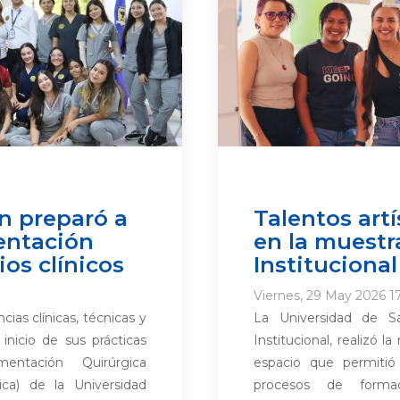
n preparó a
Talentos art
entación
en la muestr
os clínicos
Institucional
Viernes, 29 May 2026 17
ias clínicas, técnicas y
La Universidad de S
 inicio de sus prácticas
Institucional, realizó l
entación Quirúrgica
espacio que permitió v
gica) de la Universidad
procesos de formac