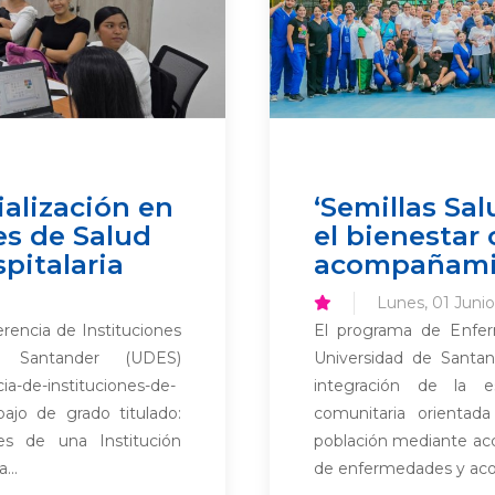
ialización en
‘Semillas Sa
es de Salud
el bienestar
spitalaria
acompañamie
Lunes, 01 Juni
erencia de Instituciones
El programa de Enferm
 Santander (UDES)
Universidad de Santa
ia-de-instituciones-de-
integración de la est
bajo de grado titulado:
comunitaria orientada
les de una Institución
población mediante acc
...
de enfermedades y ac