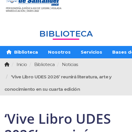
PERSONERÍA JURÍDICA 810 DE 12/03/96 | VIGILADA
MINIEDUCACIÓN | SNIES 2832
BIBLIOTECA
Biblioteca
Nosotros
Servicios
Bases d
Inicio
Biblioteca
Noticias
‘Vive Libro UDES 2026’ reunirá literatura, arte y
conocimiento en su cuarta edición
‘Vive Libro UDES