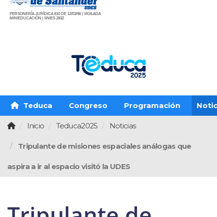
PERSONERÍA JURÍDICA 810 DE 12/03/96 | VIGILADA
MINIEDUCACIÓN | SNIES 2832
Teduca
Congreso
Programación
Notic
Inicio
Teduca2025
Noticias
Tripulante de misiones espaciales análogas que
aspira a ir al espacio visitó la UDES
Tripulante de