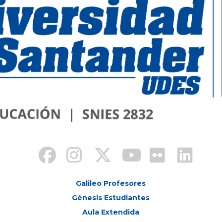
Galileo Profesores
Génesis Estudiantes
Aula Extendida