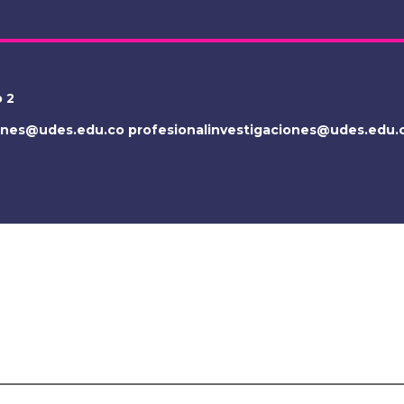
o 2
iones@udes.edu.co
profesionalinvestigaciones@udes.edu.