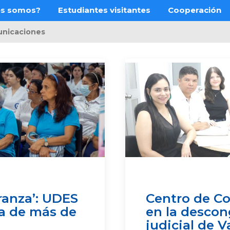
es somos?
Estudiantes visitantes
Cooperación
nicaciones
ranza’: UDES
Centro de Co
da de más de
en la descon
judicial de V