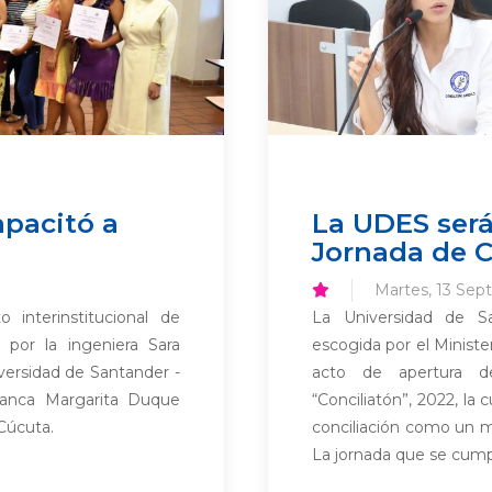
apacitó a
La UDES será
Jornada de C
Martes, 13 Sep
 interinstitucional de
La Universidad de S
o por la ingeniera Sara
escogida por el Ministe
versidad de Santander -
acto de apertura de
anca Margarita Duque
“Conciliatón”, 2022, la
Cúcuta.
conciliación como un mé
La jornada que se cumpli