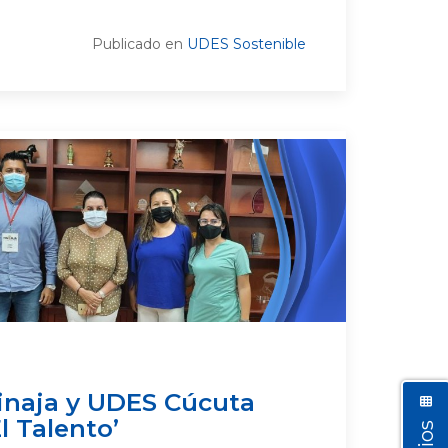
Publicado en
UDES Sostenible
inaja y UDES Cúcuta
l Talento’