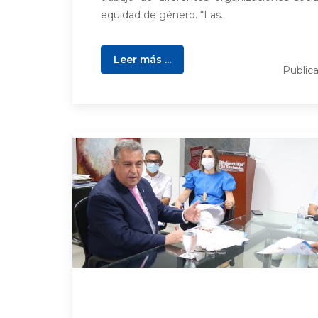
equidad de género. “Las...
Leer más ...
Public