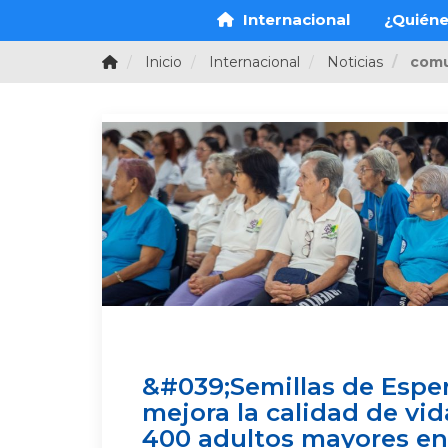
Internacional
¿Quién
Inicio
Internacional
Noticias
comu
&#039;Semillas de Espe
mejora la calidad de vi
400 adultos mayores en