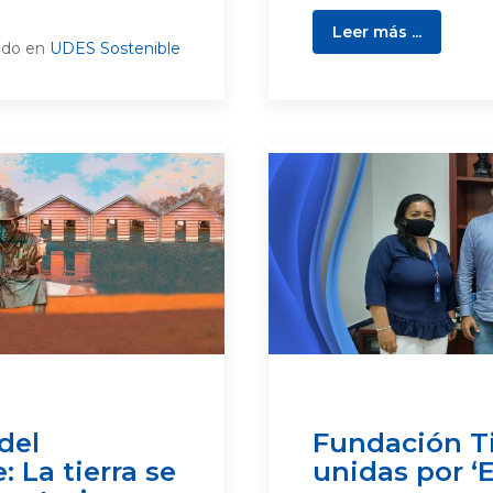
Leer más ...
ado en
UDES Sostenible
del
Fundación T
 La tierra se
unidas por ‘E