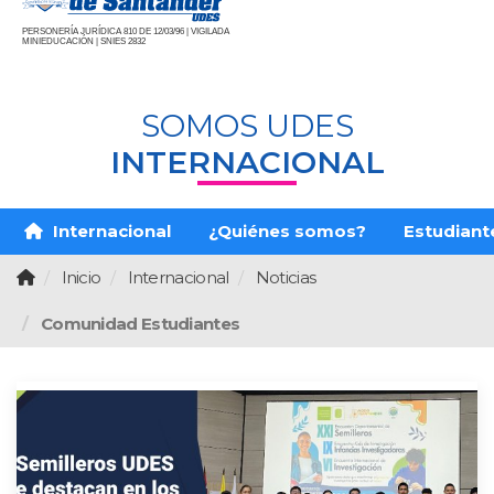
PERSONERÍA JURÍDICA 810 DE 12/03/96 | VIGILADA
MINIEDUCACIÓN | SNIES 2832
SOMOS UDES
INTERNACIONAL
Internacional
¿Quiénes somos?
Estudiante
Inicio
Internacional
Noticias
Comunidad Estudiantes