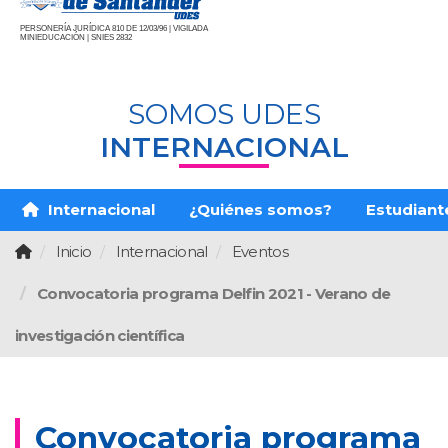
PERSONERÍA JURÍDICA 810 DE 12/03/96 | VIGILADA
MINIEDUCACIÓN | SNIES 2832
SOMOS UDES
INTERNACIONAL
Internacional
¿Quiénes somos?
Estudiante
Inicio
Internacional
Eventos
Convocatoria programa Delfin 2021 - Verano de
investigación científica
Convocatoria programa