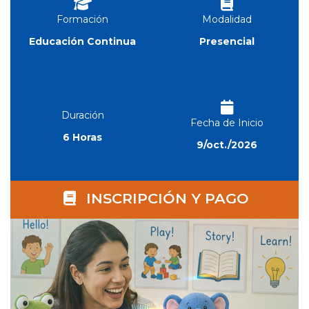
Formación
Modalidad
Educación Continua
Presencial
Duración
Fecha de Inicio
6 Horas
9/oct./2026
INSCRIPCIÓN Y PAGO