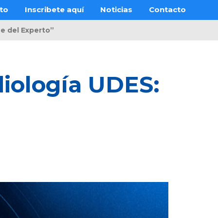
to
Inscribete aquí
Noticias
Contacto
e del Experto”​
adiología UDES: