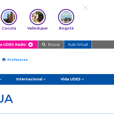
Cúcuta
Valledupar
Bogotá
a UDES Radio
Buscar
Aula Virtual
Profesores
Internacional
Vida UDES
UA