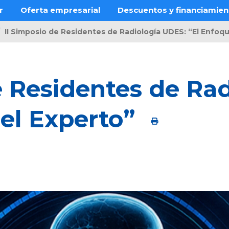
r
Oferta empresarial
Descuentos y financiamien
​​​II Simposio de Residentes de Radiología UDES: “El Enfoqu
 de Residentes de R
el Experto”​