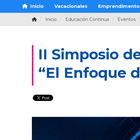
Inicio
Vacacionales
Emprendimento
Inicio
Educación Continua
Eventos
​​​II Simposio
“El Enfoque d