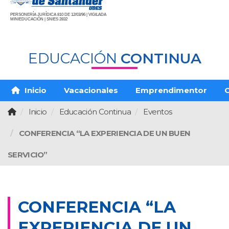
PERSONERÍA JURÍDICA 810 DE 12/03/96 | VIGILADA
MINIEDUCACIÓN | SNIES 2832
EDUCACIÓN
CONTINUA
Inicio
Vacacionales
Emprendimentor
O
Inicio
Educación Continua
Eventos
CONFERENCIA “LA EXPERIENCIA DE UN BUEN
SERVICIO”
CONFERENCIA “LA
EXPERIENCIA DE UN