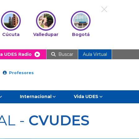
Cúcuta
Valledupar
Bogotá
a UDES Radio
Buscar
Aula Virtual
Profesores
Internacional
Vida UDES
AL -
CVUDES