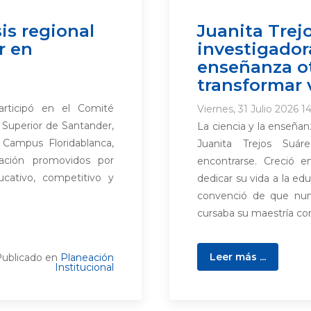
is regional
Juanita Trejo
r en
investigador
enseñanza o
transformar 
rticipó en el Comité
Viernes, 31 Julio 2026 14
 Superior de Santander,
La ciencia y la enseñan
 Campus Floridablanca,
Juanita Trejos Suár
ación promovidos por
encontrarse. Creció e
ucativo, competitivo y
dedicar su vida a la ed
convenció de que nunc
cursaba su maestría co
Leer más ...
ublicado en
Planeación
Institucional