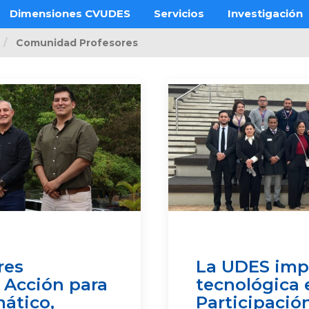
Dimensiones CVUDES
Servicios
Investigación
Comunidad Profesores
res
La UDES impu
n Acción para
tecnológica 
ático,
Participació