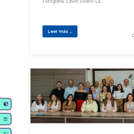
Fotografía: Edwin Solano La...
Leer más ...
P