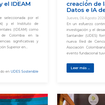
y el IDEAM
creación de 
Datos e IA d
e seleccionada por el
Jueves, 06 Agosto 2026
N) y el Instituto de
En un esfuerzo continu
ientales (IDEAM) como
investigación y el desar
s de Colombia en la
Santander (UDES) form
ncias significativas y
nueva Red de Ciencia 
ón Superior en...
Asociación Colombiana
evento fundacional tuvo 
Leer más ...
ado en
UDES Sostenible