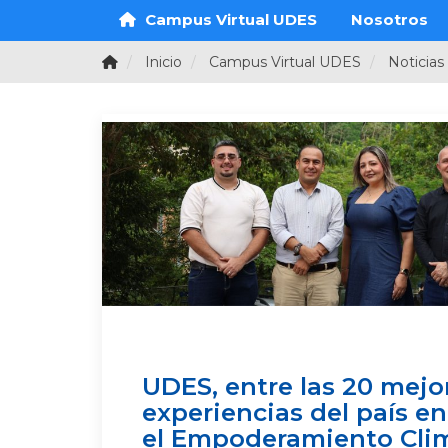
Campus Virtual UDES
Nosotros
Inicio
Campus Virtual UDES
Noticias
UDES, entre las 20 mejo
experiencias del país e
el Empoderamiento Clim