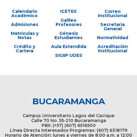
Calendario
ICETEX
Correo
Académico
Institucional
Galileo
Admisiones
Profesores
Secretaría
General
Matrículas y
Génesis
Notas
Estudiantes
Normatividad
Crédito y
Aula Extendida
Acreditación
Cartera
Institucional
SIGIIP UDES
BUCARAMANGA
Campus Universitario Lagos del Cacique
Calle 70 No. 55-210 Bucaramanga
PBX: (+57) (607) 6516500
Línea Directa Interesados Programas: (607) 6318179
Horario de Atención: lunes a viernes de 8:00 a.m. a 12:00