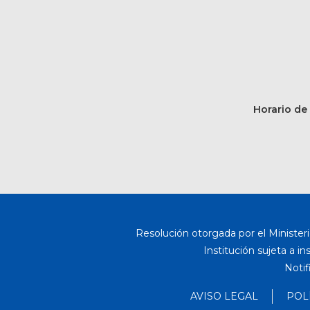
Horario de 
Resolución otorgada por el Ministeri
Institución sujeta a i
Notif
AVISO LEGAL
POL