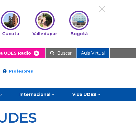
Cúcuta
Valledupar
Bogotá
a UDES Radio
Buscar
Aula Virtual
Profesores
Internacional
Vida UDES
UDES