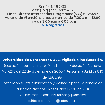
Cra. 14 N° 80-35
PBX: (+57) (333) 6025492
Línea Directa Interesados Programas: (333) 6025492
Horario de Atención: lunes a viernes de 7:00 a.m - 12:00
m. y de 2:00 p.m a 6:00 p.m
Pregrados
Universidad de Santander UDES. Vigilada Mineducación.
Resolución otorgada por el Ministerio de Educación Nacional:
No. 6216 del 22 de diciembre de 2005 / Personería Jurídica 810
de 12/03/96.
Institución sujeta a inspección y vigilancia por el Ministerio de
Educación Nacional. Resolución 12220 de 2016.
Notificaciones administrativas y judiciales: